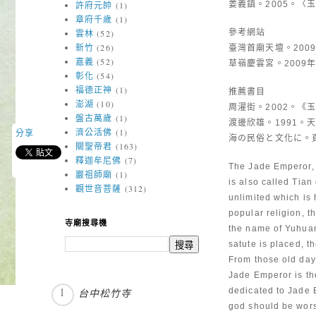
姜義鎮。2005。〈
許府元帥
(1)
章府千歲
(1)
參考網站
雲林
(52)
新竹
(26)
臺灣首廟天壇。2009年5月
嘉義
(52)
草嶺慶雲宮。2009年5月2
彰化
(54)
福德正神
(1)
推薦書目
澎湖
(10)
周濯街。2002。
盤古萬歲
(1)
渡邊欣雄。1991。
濟公活佛
(1)
分享
海の民俗と文化に。頁
關聖帝君
(163)
釋迦牟尼佛
(7)
The Jade Emperor, 
巖祖師廟
(1)
is also called Tia
觀世音菩薩
(312)
unlimited which is 
popular religion, t
寺廟搜尋機
the name of Yuhu
satute is placed, t
From those old day
Jade Emperor is the
dedicated to Jade 
台中松竹寺
god should be wors