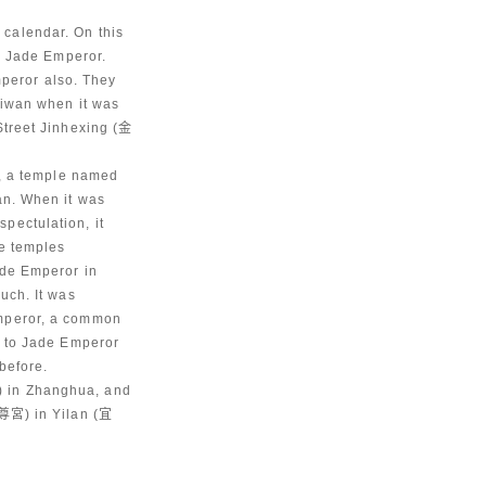
r calendar. On this
p Jade Emperor.
peror also. They
aiwan when it was
Street Jinhexing (金
t, a temple named
an. When it was
pectulation, it
ne temples
ade Emperor in
uch. It was
emperor, a common
p to Jade Emperor
before.
) in Zhanghua, and
宮) in Yilan (宜