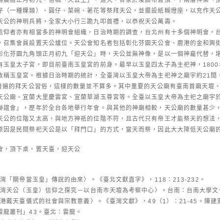
仔（一種粿類）、圓仔、菜碗、荖花等祭拜天公，並擺設紙糊燈座，以充作天
天公的神明兵將，全家大小行三跪九叩首禮，以恭祝天公萬壽。
信仰者亦有相當多的神明會組織，日治時期的調查，台北州有十多個神明會，
，召集會員設置天公爐位。天公會知名者包括彰化芬園天公會、鹿港的金和興
彰化芬園九角頭正月初九「迎天公」時，天公並無神像，是以一個神龕代替，
有玉皇太子宮，即目前臺南玉皇宮的前身，最早以玉皇四太子為主祀神，180
改稱玉皇宮。根據日治時期的統計，全臺灣以玉皇大帝為主祀神之廟宇約21間
照普遍的拜天公習俗，這樣的數量並不算多。其中重要的天公廟有臺南首廟天壇
天公廟、宜蘭大里慶雲宮、宜蘭草湖玉尊宮等。全臺以玉皇大帝為主祀之廟宇於2
聯誼會」，歷年於全台各地舉行年會。與其他的神廟相較，天公廟的數量甚少
天公的位階又太高，與地方神祇的位階不符，且古代只有帝王才能祭天的想法
原因是民間祭祀天公是以「拜門口」的方式，當天而祭，因此大大降低天公廟
會，頂下桌，置天臺，迎天公
臺灣「關帝當玉皇」傳說的由來〉。《臺北文獻直字》，118：213-232。
〈臺灣天公（玉皇）信仰之探究－以台南市天壇為考察中心〉。台南：台南大學
鹿港戴天臺儀式的社會與宗教意義〉。《臺灣文獻》，49（1）：21-45。陳建
雲龍叢刊」43。臺北：雲龍。