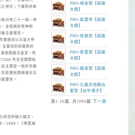
PHO-順安宮【高雄
公之神位；下層則供奉
大樹】
PHO-與雲寺【高雄
台南州有二十一個。神
大樹】
街、金長興街等神明
堪稱全臺僅見。
PHO-保興宮【高雄
0年重建改以玉皇大帝
大樹】
，全臺目前依最新的
PHO-青雲宮【高雄
、臺南開基玉皇宮、彰
大樹】
006 年在宜蘭開始
，這主要是一般的寺廟
PHO-鎮安宮【高雄
，亦影響民間興建天公
大樹】
的需要性。
PHO-九龍天地殿仙
聖宮【台中潭子】
第1-10篇, 共1094篇
下一頁
文化研究所碩士論文。
憲。1999。《華夏諸