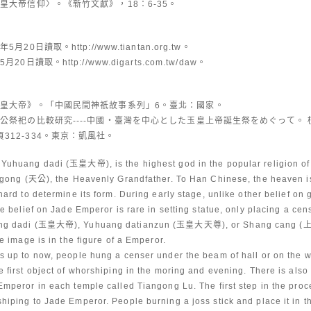
玉皇大帝信仰〉。《新竹文獻》，18：6-35。
20日讀取。http://www.tiantan.org.tw。
0日讀取。http://www.digarts.com.tw/daw。
《玉皇大帝》。「中國民間神祇故事系列」6。臺北：國家。
天公祭祀の比較研究----中國‧臺灣を中心とした玉皇上帝誕生祭をめぐって。
312-334。東京：凱風社。
Yuhuang dadi (玉皇大帝), is the highest god in the popular religion o
n gong (天公), the Heavenly Grandfather. To Han Chinese, the heaven i
hard to determine its form. During early stage, unlike other belief on
he belief on Jade Emperor is rare in setting statue, only placing a cens
ang dadi (玉皇大帝), Yuhuang datianzun (玉皇大天尊), or Shang cang (上蒼)
he image is in the figure of a Emperor.
s up to now, people hung a censer under the beam of hall or on the w
 first object of whorshiping in the moring and evening. There is als
Emperor in each temple called Tiangong Lu. The first step in the proc
hiping to Jade Emperor. People burning a joss stick and place it in t