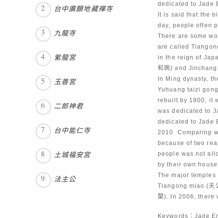
dedicated to Jade 
台中廣願地藏禪寺
It is said that the
day, people often 
九龍寺
There are some wo
are called Tiangon
紫龍宮
in the reign of Ja
和興) and Jinchang
In Ming dynasty, t
玉善宮
Yuhuang taizi gong
rebuilt by 1800, i
二郎神君
was dedicated to J
dedicated to Jade 
台中能仁寺
2010. Comparing wi
because of two re
土城福安宮
people was not all
by their own house,
The major temples
法主公
Tiangong miao (天
蘭). In 2006, there
Keywords：Jade Emp