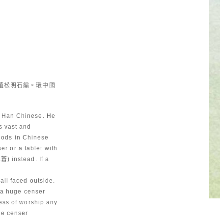
 植松明石編。環中國
f Han Chinese. He
s vast and
 gods in Chinese
er or a tablet with
 instead. If a
all faced outside.
o a huge censer
ess of worship any
he censer