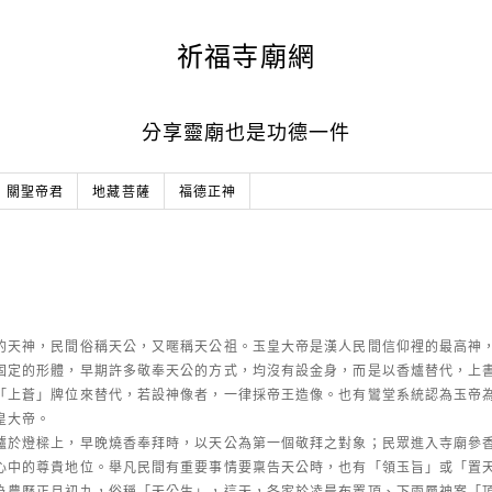
祈福寺廟網
分享靈廟也是功德一件
關聖帝君
地藏菩薩
福德正神
的天神，民間俗稱天公，又暱稱天公祖。玉皇大帝是漢人民間信仰裡的最高神
固定的形體，早期許多敬奉天公的方式，均沒有設金身，而是以香爐替代，上
「上蒼」牌位來替代，若設神像者，一律採帝王造像。也有鸞堂系統認為玉帝
皇大帝。
爐於燈樑上，早晚燒香奉拜時，以天公為第一個敬拜之對象；民眾進入寺廟參
心中的尊貴地位。舉凡民間有重要事情要稟告天公時，也有「領玉旨」或「置
為農曆正月初九，俗稱「天公生」，這天，各家於凌晨布置頂、下兩層神案「