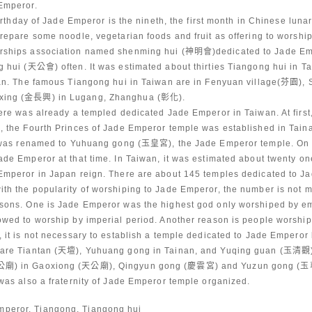
Emperor.
 birthday of Jade Emperor is the nineth, the first month in Chinese luna
prepare some noodle, vegetarian foods and fruit as offering to worshi
rships association named shenming hui (神明會)dedicated to Jade Em
g hui (天公會) often. It was estimated about thirties Tiangong hui in T
pan. The famous Tiangong hui in Taiwan are in Fenyuan village(芬園), 
xing (金長興) in Lugang, Zhanghua (彰化).
here was already a templed dedicated Jade Emperor in Taiwan. At firs
, the Fourth Princes of Jade Emperor temple was established in Tain
t was renamed to Yuhuang gong (玉皇宮), the Jade Emperor temple. On s
ade Emperor at that time. In Taiwan, it was estimated about twenty o
Emperor in Japan reign. There are about 145 temples dedicated to J
th the popularity of worshiping to Jade Emperor, the number is not m
asons. One is Jade Emperor was the highest god only worshiped by 
owed to worship by imperial period. Another reason is people worshi
 it is not necessary to establish a temple dedicated to Jade Emperor 
 are Tiantan (天壇), Yuhuang gong in Tainan, and Yuqing guan (玉清觀
公廟) in Gaoxiong (天公廟), Qingyun gong (慶雲宮) and Yuzun gong (玉尊
 was also a fraternity of Jade Emperor temple organized.
eror, Tiangong, Tiangong hui