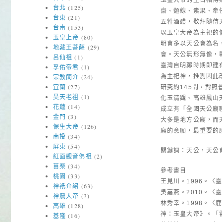
台北
(125)
齋、麵線、素果、牽
台東
(21)
五牲酒醴，敬拜隨侍
台南
(153)
以玉皇大帝為主祀的
玉皇上帝
(80)
明會多以天公會為名
地藏王菩薩
(29)
會。天公無形無像，
呂仙祖
(1)
臺灣自明鄭時期即建
孚佑帝君
(1)
為主祀神，推測因此
宗教簡介
(24)
宜蘭
(27)
研究約145間，對
昊天老祖
(1)
化玉清觀、高雄鳳山
花蓮
(14)
成立有「全國天公廟
金門
(3)
大多是地方公廟，而
保生大帝
(126)
廟的意願，最重要的
南投
(34)
屏東
(54)
關鍵詞：天公，天公
紅面觀音佛祖
(2)
苗栗
(34)
參考書目
桃園
(33)
王見川。1996。〈
神衹介紹
(63)
吳嘉燕。2010。
神農大帝
(3)
林秀幸。1998。〈
高雄
(128)
神：玉皇大帝》。「
基隆
(16)