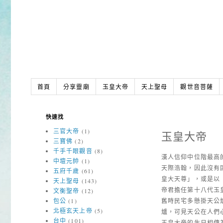
首頁
分享靈廟
玉皇大帝
天上聖母
觀世音菩薩
快速找
三官大帝
(1)
玉皇大帝
三寶佛
(2)
千手千眼觀音
(8)
漢人信仰中位階最高
中壇元帥
(1)
天際浩翰，因此沒有
五府千歲
(61)
皇大天尊」，或是以
天上聖母
(143)
帝君擔任第十八代玉
文衡聖帝
(12)
包公
(1)
舊時民宅多懸掛天公
北極玄天上帝
(5)
爐，可見天公在人們
台中
(101)
玉皇大帝的生日相傳