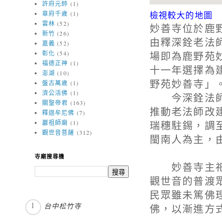
許府元帥
(1)
檢視較大的地圖
章府千歲
(1)
雲林
(52)
妙善寺位於鹿
新竹
(26)
由釋深銓老法
嘉義
(52)
場即為鹿野苑
彰化
(54)
福德正神
(1)
十一年選擇為
澎湖
(10)
野苑妙善寺」
盤古萬歲
(1)
濟公活佛
(1)
今深銓法師已
關聖帝君
(163)
推動老法師改
釋迦牟尼佛
(7)
瑞穗駐錫，調
巖祖師廟
(1)
觀世音菩薩
(312)
閩南人為主，
寺廟搜尋機
妙善寺主祀千
觀世音的普渡
民眾雖未篤佛
台中松竹寺
佛，以漸進方