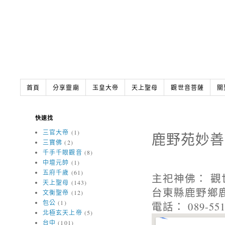
首頁
分享靈廟
玉皇大帝
天上聖母
觀世音菩薩
關
快速找
三官大帝
(1)
鹿野苑妙善
三寶佛
(2)
千手千眼觀音
(8)
中壇元帥
(1)
五府千歲
(61)
主祀神佛： 觀
天上聖母
(143)
台東縣鹿野鄉鹿
文衡聖帝
(12)
包公
(1)
電話： 089-551
北極玄天上帝
(5)
台中
(101)