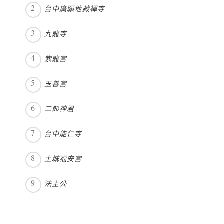
台中廣願地藏禪寺
九龍寺
紫龍宮
玉善宮
二郎神君
台中能仁寺
土城福安宮
法主公