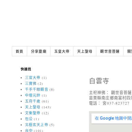
首頁
分享靈廟
玉皇大帝
天上聖母
觀世音菩薩
關
快速找
三官大帝
(1)
白雲寺
三寶佛
(2)
千手千眼觀音
(8)
主祀神佛： 觀世音菩薩
中壇元帥
(1)
苗栗縣南庄鄉南富村四灣
五府千歲
(61)
電話： 宮037-823727
天上聖母
(143)
文衡聖帝
(12)
包公
(1)
北極玄天上帝
(5)
台中
(101)