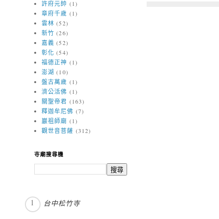
許府元帥
(1)
章府千歲
(1)
雲林
(52)
新竹
(26)
嘉義
(52)
彰化
(54)
福德正神
(1)
澎湖
(10)
盤古萬歲
(1)
濟公活佛
(1)
關聖帝君
(163)
釋迦牟尼佛
(7)
巖祖師廟
(1)
觀世音菩薩
(312)
寺廟搜尋機
台中松竹寺