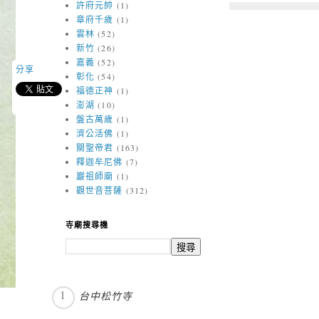
許府元帥
(1)
章府千歲
(1)
雲林
(52)
新竹
(26)
嘉義
(52)
分享
彰化
(54)
福德正神
(1)
澎湖
(10)
盤古萬歲
(1)
濟公活佛
(1)
關聖帝君
(163)
釋迦牟尼佛
(7)
巖祖師廟
(1)
觀世音菩薩
(312)
寺廟搜尋機
台中松竹寺