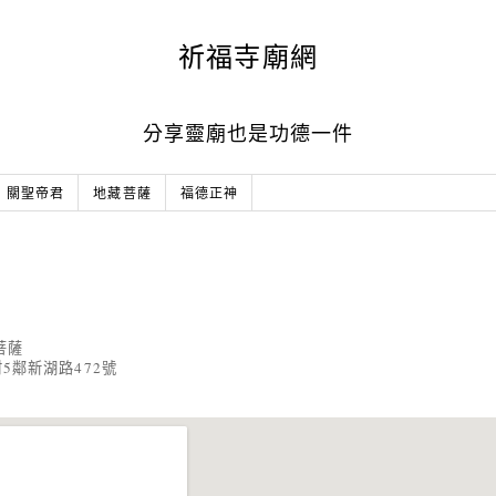
祈福寺廟網
分享靈廟也是功德一件
關聖帝君
地藏菩薩
福德正神
菩薩
5鄰新湖路472號
2