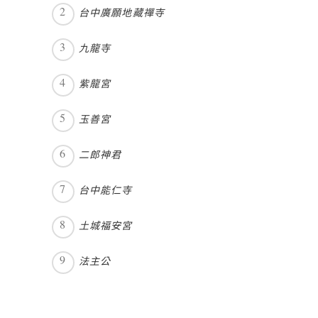
台中廣願地藏禪寺
九龍寺
紫龍宮
玉善宮
二郎神君
台中能仁寺
土城福安宮
法主公