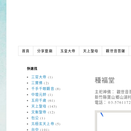
首頁
分享靈廟
玉皇大帝
天上聖母
觀世音菩薩
快速找
三官大帝
(1)
種福堂
三寶佛
(2)
千手千眼觀音
(8)
主祀神佛： 觀世音
中壇元帥
(1)
新竹縣寶山鄉山湖村
五府千歲
(61)
電話： 03-576117
天上聖母
(143)
文衡聖帝
(12)
包公
(1)
北極玄天上帝
(5)
台中
(101)