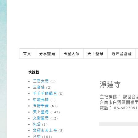
首頁
分享靈廟
玉皇大帝
天上聖母
觀世音菩薩
快速找
三官大帝
(1)
淨蓮寺
三寶佛
(2)
千手千眼觀音
(8)
主祀神佛： 觀世音
中壇元帥
(1)
台南市白河區關嶺里1
五府千歲
(61)
電話： 06-682209
天上聖母
(143)
文衡聖帝
(12)
包公
(1)
北極玄天上帝
(5)
台中
(101)