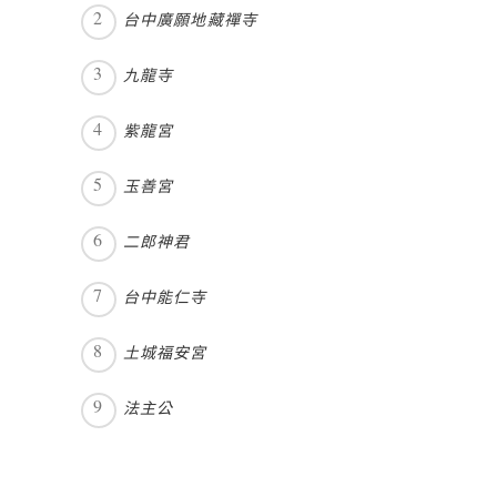
台中廣願地藏禪寺
九龍寺
紫龍宮
玉善宮
二郎神君
台中能仁寺
土城福安宮
法主公