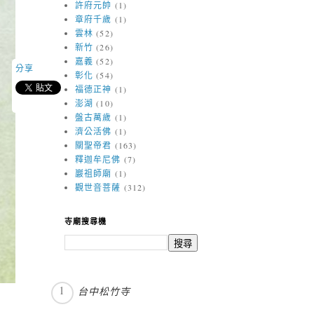
許府元帥
(1)
章府千歲
(1)
雲林
(52)
新竹
(26)
嘉義
(52)
分享
彰化
(54)
福德正神
(1)
澎湖
(10)
盤古萬歲
(1)
濟公活佛
(1)
關聖帝君
(163)
釋迦牟尼佛
(7)
巖祖師廟
(1)
觀世音菩薩
(312)
寺廟搜尋機
台中松竹寺