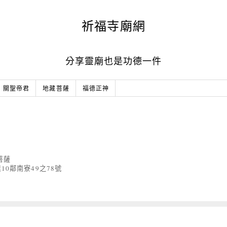
祈福寺廟網
分享靈廟也是功德一件
關聖帝君
地藏菩薩
福德正神
菩薩
0鄰南寮49之78號
1