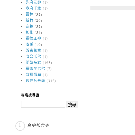
許府元帥
(1)
章府千歲
(1)
雲林
(52)
新竹
(26)
嘉義
(52)
彰化
(54)
福德正神
(1)
澎湖
(10)
盤古萬歲
(1)
濟公活佛
(1)
關聖帝君
(163)
釋迦牟尼佛
(7)
巖祖師廟
(1)
觀世音菩薩
(312)
寺廟搜尋機
台中松竹寺