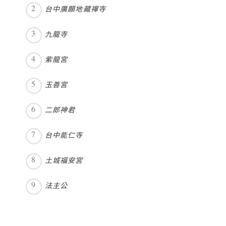
台中廣願地藏禪寺
九龍寺
紫龍宮
玉善宮
二郎神君
台中能仁寺
土城福安宮
法主公