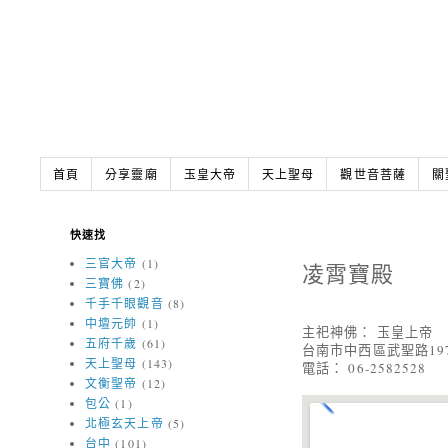
首頁
分享靈廟
玉皇大帝
天上聖母
觀世音菩薩
關
快速找
三官大帝
(1)
凌霄寶殿
三寶佛
(2)
千手千眼觀音
(8)
中壇元帥
(1)
主祀神佛： 玉皇上帝
五府千歲
(61)
台南市中西區武聖路197
天上聖母
(143)
電話： 06-2582528
文衡聖帝
(12)
包公
(1)
北極玄天上帝
(5)
台中
(101)