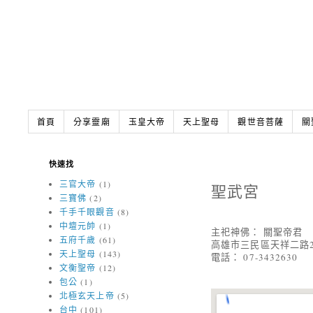
首頁
分享靈廟
玉皇大帝
天上聖母
觀世音菩薩
關
快速找
三官大帝
(1)
聖武宮
三寶佛
(2)
千手千眼觀音
(8)
中壇元帥
(1)
主祀神佛： 關聖帝君
五府千歲
(61)
高雄市三民區天祥二路2
天上聖母
(143)
電話： 07-3432630
文衡聖帝
(12)
包公
(1)
北極玄天上帝
(5)
台中
(101)