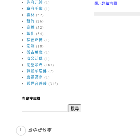
許府元帥
(1)
顯示詳細地圖
章府千歲
(1)
雲林
(52)
新竹
(26)
嘉義
(52)
彰化
(54)
福德正神
(1)
澎湖
(10)
盤古萬歲
(1)
濟公活佛
(1)
關聖帝君
(163)
釋迦牟尼佛
(7)
巖祖師廟
(1)
觀世音菩薩
(312)
寺廟搜尋機
台中松竹寺