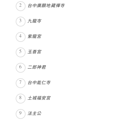
台中廣願地藏禪寺
九龍寺
紫龍宮
玉善宮
二郎神君
台中能仁寺
土城福安宮
法主公