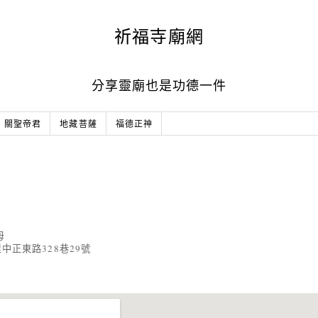
祈福寺廟網
分享靈廟也是功德一件
關聖帝君
地藏菩薩
福德正神
母
中正東路328巷29號
3