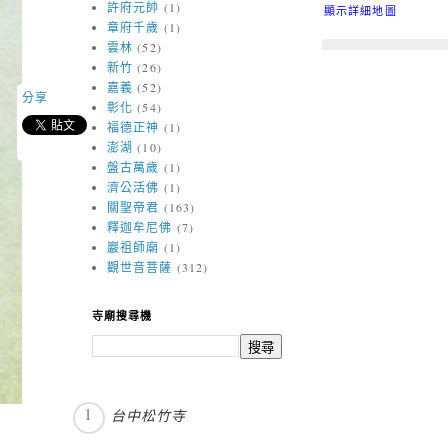
許府元帥
(1)
顯示詳細地圖
章府千歲
(1)
雲林
(52)
新竹
(26)
嘉義
(52)
分享
彰化
(54)
福德正神
(1)
澎湖
(10)
盤古萬歲
(1)
濟公活佛
(1)
關聖帝君
(163)
釋迦牟尼佛
(7)
巖祖師廟
(1)
觀世音菩薩
(312)
寺廟搜尋機
台中松竹寺