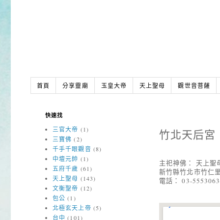
首頁
分享靈廟
玉皇大帝
天上聖母
觀世音菩薩
快速找
三官大帝
(1)
竹北天后宮
三寶佛
(2)
千手千眼觀音
(8)
中壇元帥
(1)
主祀神佛： 天上聖
五府千歲
(61)
新竹縣竹北市竹仁里
天上聖母
(143)
電話： 03-555306
文衡聖帝
(12)
包公
(1)
北極玄天上帝
(5)
台中
(101)