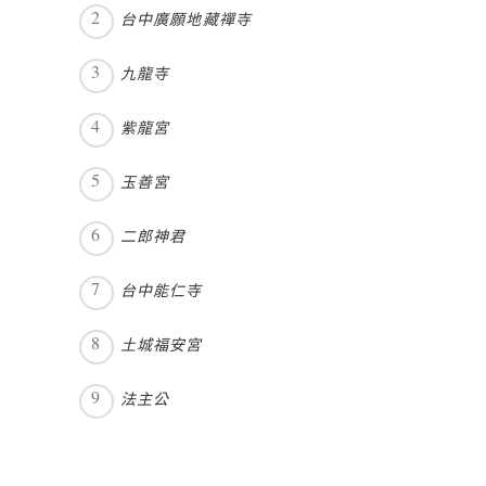
台中廣願地藏禪寺
九龍寺
紫龍宮
玉善宮
二郎神君
台中能仁寺
土城福安宮
法主公