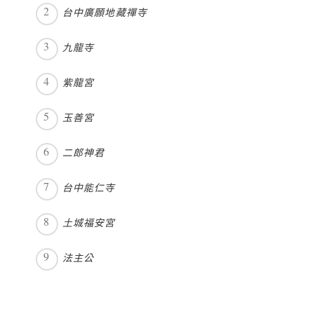
台中廣願地藏禪寺
九龍寺
紫龍宮
玉善宮
二郎神君
台中能仁寺
土城福安宮
法主公