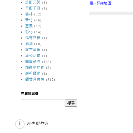
許府元帥
(1)
顯示詳細地圖
章府千歲
(1)
雲林
(52)
新竹
(26)
嘉義
(52)
彰化
(54)
福德正神
(1)
澎湖
(10)
盤古萬歲
(1)
濟公活佛
(1)
關聖帝君
(163)
釋迦牟尼佛
(7)
巖祖師廟
(1)
觀世音菩薩
(312)
寺廟搜尋機
台中松竹寺