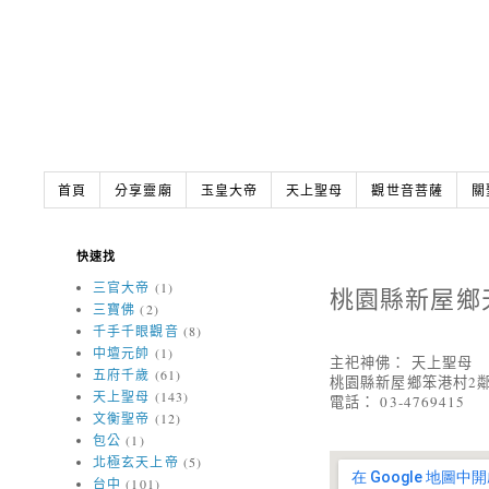
首頁
分享靈廟
玉皇大帝
天上聖母
觀世音菩薩
關
快速找
三官大帝
(1)
桃園縣新屋鄉
三寶佛
(2)
千手千眼觀音
(8)
中壇元帥
(1)
主祀神佛： 天上聖母
五府千歲
(61)
桃園縣新屋鄉笨港村2鄰
天上聖母
(143)
電話： 03-4769415
文衡聖帝
(12)
包公
(1)
北極玄天上帝
(5)
台中
(101)