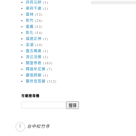
許府元帥
(1)
章府千歲
(1)
雲林
(52)
新竹
(26)
嘉義
(52)
彰化
(54)
福德正神
(1)
澎湖
(10)
盤古萬歲
(1)
濟公活佛
(1)
關聖帝君
(163)
釋迦牟尼佛
(7)
巖祖師廟
(1)
觀世音菩薩
(312)
寺廟搜尋機
台中松竹寺