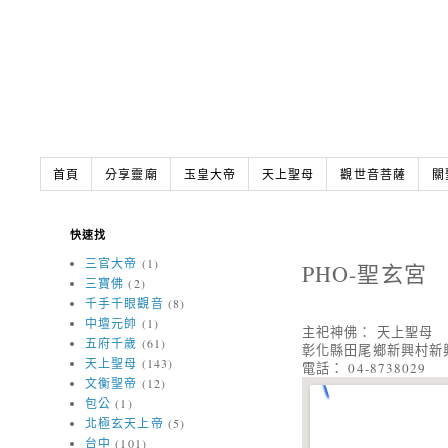
首頁
分享靈廟
玉皇大帝
天上聖母
觀世音菩薩
關
快速找
三官大帝
(1)
PHO-聖玄宮
三寶佛
(2)
千手千眼觀音
(8)
中壇元帥
(1)
主祀神佛： 天上聖母
五府千歲
(61)
彰化縣田尾鄉新興村新
天上聖母
(143)
電話： 04-8738029
文衡聖帝
(12)
包公
(1)
北極玄天上帝
(5)
台中
(101)