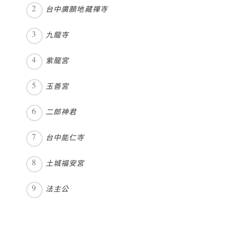
台中廣願地藏禪寺
九龍寺
紫龍宮
玉善宮
二郎神君
台中能仁寺
土城福安宮
法主公