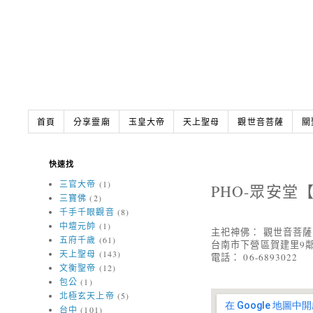
首頁
分享靈廟
玉皇大帝
天上聖母
觀世音菩薩
關
快速找
三官大帝
(1)
PHO-眾安堂
三寶佛
(2)
千手千眼觀音
(8)
中壇元帥
(1)
主祀神佛： 觀世音菩薩
五府千歲
(61)
台南市下營區賀建里9鄰
天上聖母
(143)
電話： 06-6893022
文衡聖帝
(12)
包公
(1)
北極玄天上帝
(5)
台中
(101)