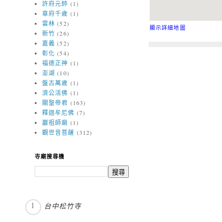
許府元帥
(1)
章府千歲
(1)
雲林
(52)
顯示詳細地圖
新竹
(26)
嘉義
(52)
彰化
(54)
福德正神
(1)
澎湖
(10)
盤古萬歲
(1)
濟公活佛
(1)
關聖帝君
(163)
釋迦牟尼佛
(7)
巖祖師廟
(1)
觀世音菩薩
(312)
寺廟搜尋機
台中松竹寺