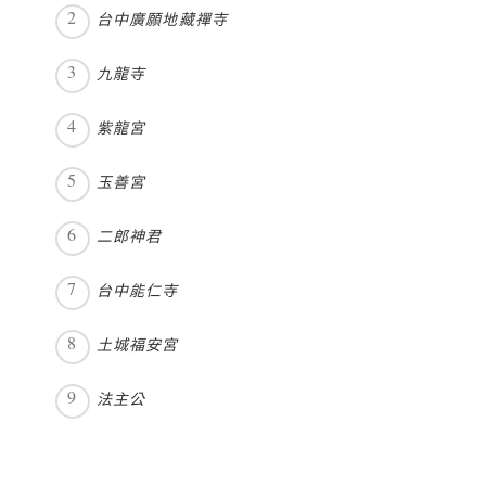
台中廣願地藏禪寺
九龍寺
紫龍宮
玉善宮
二郎神君
台中能仁寺
土城福安宮
法主公