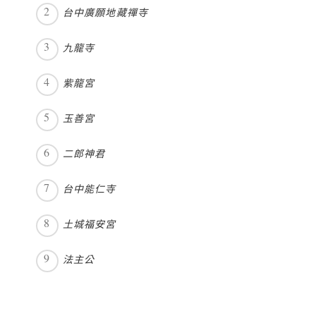
台中廣願地藏禪寺
九龍寺
紫龍宮
玉善宮
二郎神君
台中能仁寺
土城福安宮
法主公