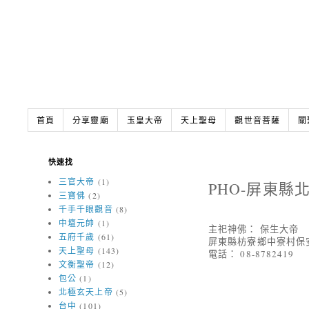
首頁
分享靈廟
玉皇大帝
天上聖母
觀世音菩薩
關
快速找
三官大帝
(1)
PHO-屏東
三寶佛
(2)
千手千眼觀音
(8)
中壇元帥
(1)
主祀神佛： 保生大帝
五府千歲
(61)
屏東縣枋寮鄉中寮村保安
天上聖母
(143)
電話： 08-8782419
文衡聖帝
(12)
包公
(1)
北極玄天上帝
(5)
台中
(101)