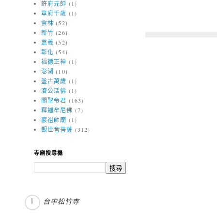
許府元帥
(1)
章府千歲
(1)
雲林
(52)
新竹
(26)
嘉義
(52)
彰化
(54)
福德正神
(1)
澎湖
(10)
盤古萬歲
(1)
濟公活佛
(1)
關聖帝君
(163)
釋迦牟尼佛
(7)
巖祖師廟
(1)
觀世音菩薩
(312)
寺廟搜尋機
台中松竹寺