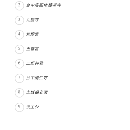
台中廣願地藏禪寺
九龍寺
紫龍宮
玉善宮
二郎神君
台中能仁寺
土城福安宮
法主公