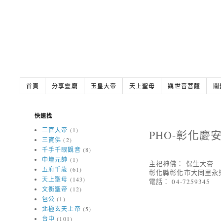
首頁
分享靈廟
玉皇大帝
天上聖母
觀世音菩薩
關
快速找
三官大帝
(1)
PHO-彰化慶
三寶佛
(2)
千手千眼觀音
(8)
中壇元帥
(1)
主祀神佛： 保生大帝
五府千歲
(61)
彰化縣彰化市大同里永
天上聖母
(143)
電話： 04-7259345
文衡聖帝
(12)
包公
(1)
北極玄天上帝
(5)
台中
(101)