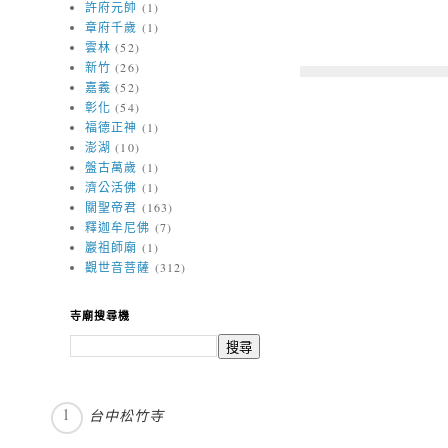
許府元帥
(1)
章府千歲
(1)
雲林
(52)
新竹
(26)
嘉義
(52)
彰化
(54)
福德正神
(1)
澎湖
(10)
盤古萬歲
(1)
濟公活佛
(1)
關聖帝君
(163)
釋迦牟尼佛
(7)
巖祖師廟
(1)
觀世音菩薩
(312)
寺廟搜尋機
台中松竹寺