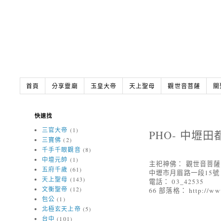
首頁
分享靈廟
玉皇大帝
天上聖母
觀世音菩薩
關
快速找
三官大帝
(1)
PHO- 中壢
三寶佛
(2)
千手千眼觀音
(8)
中壇元帥
(1)
主祀神佛： 觀世音菩
五府千歲
(61)
中壢市月眉路一段15號
天上聖母
(143)
電話： 03_42535
文衡聖帝
(12)
66 部落格： http://www.
包公
(1)
北極玄天上帝
(5)
台中
(101)