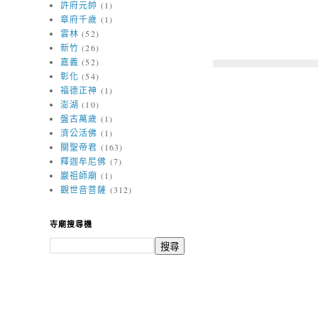
許府元帥
(1)
章府千歲
(1)
雲林
(52)
新竹
(26)
嘉義
(52)
彰化
(54)
福德正神
(1)
澎湖
(10)
盤古萬歲
(1)
濟公活佛
(1)
關聖帝君
(163)
釋迦牟尼佛
(7)
巖祖師廟
(1)
觀世音菩薩
(312)
寺廟搜尋機