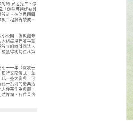
的楊 泉老先生，慷
織「蓮華寺興建委員
責設計。在於民國四
本殿工程將告竣成。
設小公園、後殿翻修
法人組織規程著手籌
號設立組織財團法人
，並獲得桃院仁科第
國七十一年（歲次壬
，舉行安龍儀式；並
。此一盛大慶典，可
蓋此一系列的慶典活
他人仰慕作為典範，
定然燦爛，各位善信