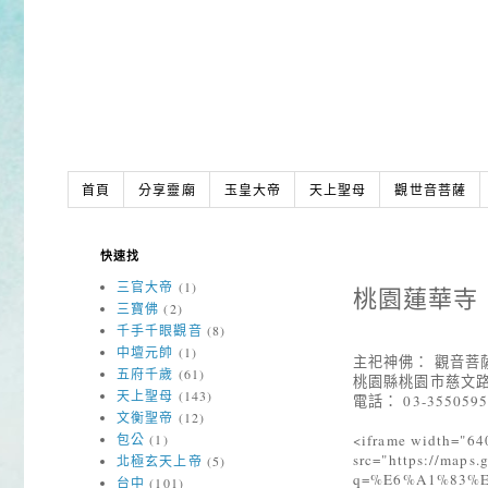
首頁
分享靈廟
玉皇大帝
天上聖母
觀世音菩薩
快速找
三官大帝
(1)
桃園蓮華寺
三寶佛
(2)
千手千眼觀音
(8)
中壇元帥
(1)
主祀神佛： 觀音菩
五府千歲
(61)
桃園縣桃園市慈文路
天上聖母
(143)
電話： 03-355059
文衡聖帝
(12)
<iframe width="64
包公
(1)
src="https://maps
北極玄天上帝
(5)
q=%E6%A1%83%
台中
(101)