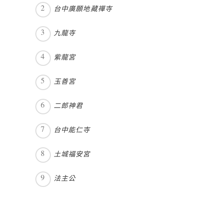
台中廣願地藏禪寺
九龍寺
紫龍宮
玉善宮
二郎神君
台中能仁寺
土城福安宮
法主公