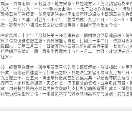
靈顯赫，風調雨順，五穀豐收，地方安寧，於是地方人士仍商請當時為里長
八九八、一八九九、一九○一等地號土地○‧一七二公頃作為廟址，同時組
萊穀參萬台斤為經費，並聘請當時為桃園市公所建設課技士蔡瑞章先生負
）十二月動工興建，到翌年四十七年（歲次戊戌）九月七日，不及一年，
典禮，將恭奉於中埔指元堂之觀音佛祖神像，迎回本寺奉祀至今也。
於民國五十七年正月就任第三任董事長後，隨則致力於增建前殿、建
使眾善信有優雅遊憩之處，實屬難能可貴也。民國六十年二月，依據財團
至民國六十二年三月三十一日始獲得桃園縣政府桃府民行字第一七七八九
登記手續至為繁雜，而一直拖到民國六十五年三月二十六日，才辦理完成
書在案。
，經費至為龐大，所幸承蒙眾善信的屢次慷慨解囊，熱誠捐獻，在民
滿告成，而總花費達壹仟貳佰萬元之鉅，於是決定於當年農曆九月初七日
初九日起至十四日五天，隆重舉行慶成五朝建醮大典，以慶祝寺院之落成
稱讚不已，尤其醮典期間，天公作美，恩賜優美的氣候，誠為難能可貴，
成就，均是賴於境內外眾善男信女虔誠的支持與協助所獲得的成果，堪為
唯爾後仍然期望眾善信，一本愛顧本寺的誠衷來維護本寺的發展，其前途