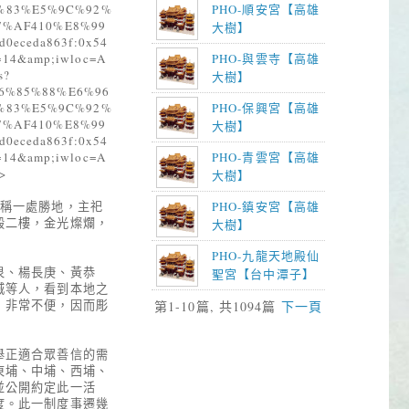
1%83%E5%9C%92%
PHO-順安宮【高雄
%AF410%E8%99
大樹】
d0eceda863f:0x54
z=14&amp;iwloc=A
PHO-與雲寺【高雄
s?
大樹】
6%85%88%E6%96
1%83%E5%9C%92%
PHO-保興宮【高雄
%AF410%E8%99
大樹】
d0eceda863f:0x54
z=14&amp;iwloc=A
PHO-青雲宮【高雄
>
大樹】
堪稱一處勝地，主祀
PHO-鎮安宮【高雄
殿二樓，金光燦爛，
大樹】
PHO-九龍天地殿仙
泉、楊長庚、黃恭
聖宮【台中潭子】
城等人，看到本地之
，非常不便，因而彫
第1-10篇, 共1094篇
下一頁
舉正適合眾善信的需
東埔、中埔、西埔、
並公開約定此一活
度。此一制度事遷幾