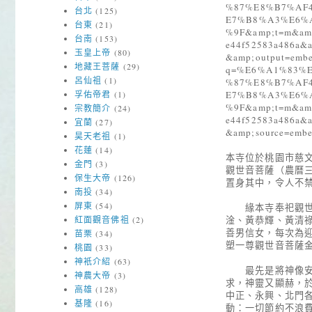
%87%E8%B7%AF4
台北
(125)
E7%B8%A3%E6%
台東
(21)
%9F&amp;t=m&amp;
台南
(153)
e44f52583a486a&a
玉皇上帝
(80)
&amp;output=embed
地藏王菩薩
(29)
q=%E6%A1%83%
呂仙祖
(1)
%87%E8%B7%AF4
E7%B8%A3%E6%
孚佑帝君
(1)
%9F&amp;t=m&amp;
宗教簡介
(24)
e44f52583a486a&a
宜蘭
(27)
&amp;source=embe
昊天老祖
(1)
花蓮
(14)
本寺位於桃園市慈
金門
(3)
觀世音菩薩（農曆
保生大帝
(126)
置身其中，令人不
南投
(34)
屏東
(54)
緣本寺奉祀觀世音
淦、黃恭輝、黃清
紅面觀音佛祖
(2)
善男信女，每次為
苗栗
(34)
塑一尊觀世音菩薩
桃園
(33)
神衹介紹
(63)
最先是將神像安置
神農大帝
(3)
求，神靈又顯赫，
高雄
(128)
中正、永興、北門
基隆
(16)
動：一切節約不浪