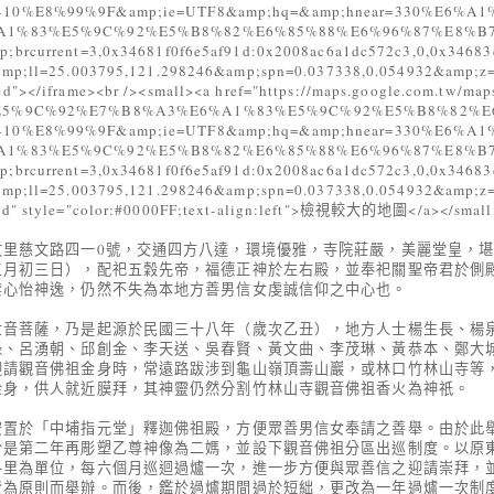
10%E8%99%9F&amp;ie=UTF8&amp;hq=&amp;hnear=330%E6%A
A1%83%E5%9C%92%E5%B8%82%E6%85%88%E6%96%87%E8%B7
brcurrent=3,0x34681f0f6e5af91d:0x2008ac6a1dc572c3,0,0x34683
mp;ll=25.003795,121.298246&amp;spn=0.037338,0.054932&amp;
"></iframe><br /><small><a href="https://maps.google.com.tw/map
E5%9C%92%E7%B8%A3%E6%A1%83%E5%9C%92%E5%B8%82%E
10%E8%99%9F&amp;ie=UTF8&amp;hq=&amp;hnear=330%E6%A
A1%83%E5%9C%92%E5%B8%82%E6%85%88%E6%96%87%E8%B7
brcurrent=3,0x34681f0f6e5af91d:0x2008ac6a1dc572c3,0,0x34683
mp;ll=25.003795,121.298246&amp;spn=0.037338,0.054932&amp;
d" style="color:#0000FF;text-align:left">檢視較大的地圖</a></small
文里慈文路四一0號，交通四方八達，環境優雅，寺院莊嚴，美麗堂皇，
三月初三日），配祀五穀先帝，福德正神於左右殿，並奉祀關聖帝君於側
禁心怡神逸，仍然不失為本地方善男信女虔誠信仰之中心也。
菩薩，乃是起源於民國三十八年（歲次乙丑），地方人士楊生長、楊
祿、呂湧朝、邱創金、李天送、吳春賢、黃文曲、李茂琳、黃恭本、鄭大
迎請觀音佛祖金身時，常遠路跋涉到龜山嶺頂壽山巖，或林口竹林山寺等
金身，供人就近膜拜，其神靈仍然分割竹林山寺觀音佛祖香火為神祇。
於「中埔指元堂」釋迦佛祖殿，方便眾善男信女奉請之善舉。由於此
於是第二年再彫塑乙尊神像為二媽，並設下觀音佛祖分區出巡制度。以原
各里為單位，每六個月巡迴過爐一次，進一步方便與眾善信之迎請崇拜，
費為原則而舉辦。而後，鑑於過爐期間過於短絀，更改為一年過爐一次制