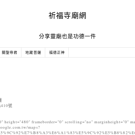
祈福寺廟網
分享靈廟也是功德一件
關聖帝君
地藏菩薩
福德正神
薩
410號
5
0" height="480" frameborder="0" scrolling="no" marginheight="0" m
.google.com.tw/maps?
E5%9C%92%E7%B8%A3%E6%A1%83%E5%9C%92%E5%B8%82%E