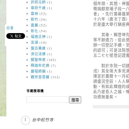
許府元帥
(1)
個年頭，其間，神
章府千歲
(1)
慨捐獻原埔子段一
會」，先行籌募蓬
雲林
(52)
十六年（歲次丁酉
新竹
(26)
於是盛大舉行鎮座
嘉義
(52)
分享
彰化
(54)
其後，賴登坤先生
福德正神
(1)
等不餘遺力，從此
澎湖
(10)
辦一切登記手續，
盤古萬歲
(1)
的認可；可是法院
濟公活佛
(1)
五二七七號登記證
關聖帝君
(163)
對於寺院一切建設
釋迦牟尼佛
(7)
戌）其全境大多完
巖祖師廟
(1)
擇定於農曆十一月
觀世音菩薩
(312)
謂盛況空前，人人
動，有如此輝煌的
此乃是吾人之福，
寺廟搜尋機
功德無量矣。
台中松竹寺